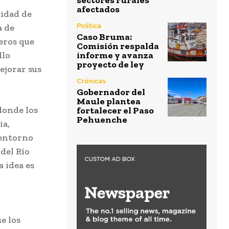
sectores rurales
afectados
idad de
Política
a de
Caso Bruma:
eros que
Comisión respalda
llo
informe y avanza
proyecto de ley
ejorar sus
Crónicas
Gobernador del
Maule plantea
 donde los
fortalecer el Paso
Pehuenche
ia,
 entorno
del Río
a idea es
l
e los