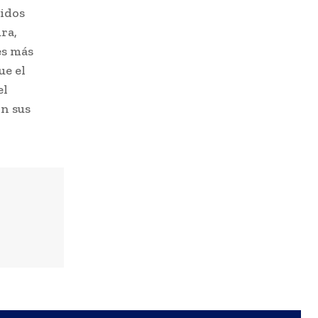
idos
ra,
es más
ue el
el
on sus