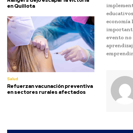
implementa
en Quillota
educativos
economía l
importante
evento no 
aprendizaj
emprendim
Salud
Refuerzan vacunación preventiva
en sectores rurales afectados