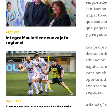
emprendedo
sanitarios 
impacto ec
que cada a
que pequeñ
Crónicas
y proyecte
Integra Maule tiene nueva jefa
regional
Los propio
destacando
educación 
legales, s
Para mucho
oportunida
eventos ma
regional.
Deportes
Además, la
Rangers dejó escapar la victoria