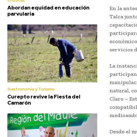
Crónicas
Abordan equidad en educación
En la antes
parvularia
Talca
junto
capacitaci
participar
económico 
servicios 
La instanc
participan
manipulaci
Gastronomía y Turismo
natural, c
Curepto revive la Fiesta del
Claro – Es
Camarón
compatibil
medioambie
Desde el m