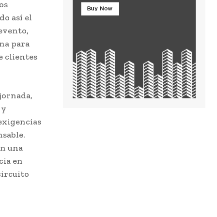
os
do así el
 evento,
ina para
e clientes
jornada,
 y
exigencias
nsable.
en una
cia en
ircuito