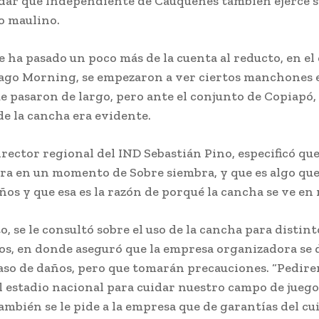
dar que Independiente de Cauquenes también ejerce su
so maulino.
le ha pasado un poco más de la cuenta al reducto, en e
ago Morning, se empezaron a ver ciertos manchones e
e pasaron de largo, pero ante el conjunto de Copiapó, 
de la cancha era evidente.
irector regional del IND Sebastián Pino, especificó que
ra en un momento de Sobre siembra, y que es algo que
ños y que esa es la razón de porqué la cancha se ve en
o, se le consultó sobre el uso de la cancha para distint
os, en donde aseguró que la empresa organizadora se 
aso de daños, pero que tomarán precauciones. “Pedire
l estadio nacional para cuidar nuestro campo de juego
también se le pide a la empresa que de garantías del cu