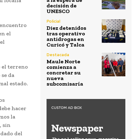
a la espera de
 localía
decisión de
UNESCO
Policial
l encuentro
Diez detenidos
n el
tras operativo
antidrogas en
el
Curicó y Talca
Destacada
Maule Norte
 el terreno
comienza a
concretar su
 se da
nueva
 mal estado.
subcomisaría
os
debe hacer
mos la
, sin
idado del