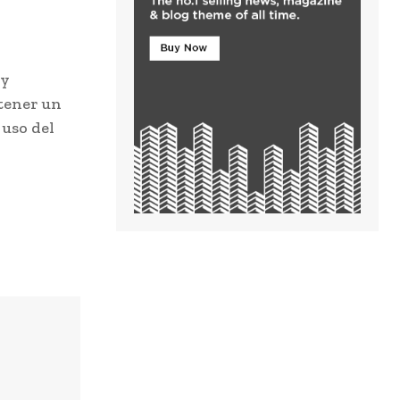
 y
 tener un
uso del