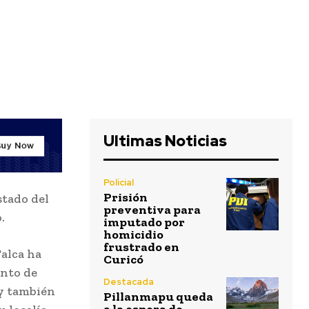
Ultimas Noticias
Policial
Prisión
stado del
preventiva para
.
imputado por
homicidio
frustrado en
Talca ha
Curicó
unto de
Destacada
 y también
Pillanmapu queda