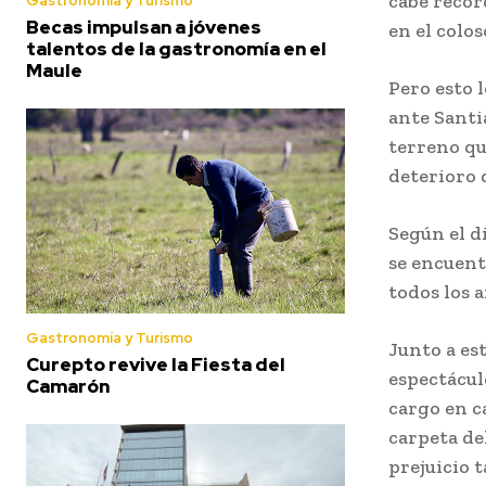
cabe recor
Gastronomía y Turismo
Becas impulsan a jóvenes
en el colo
talentos de la gastronomía en el
Maule
Pero esto 
ante Santi
terreno qu
deterioro 
Según el d
se encuent
todos los a
Gastronomía y Turismo
Junto a est
Curepto revive la Fiesta del
espectácul
Camarón
cargo en c
carpeta de
prejuicio 