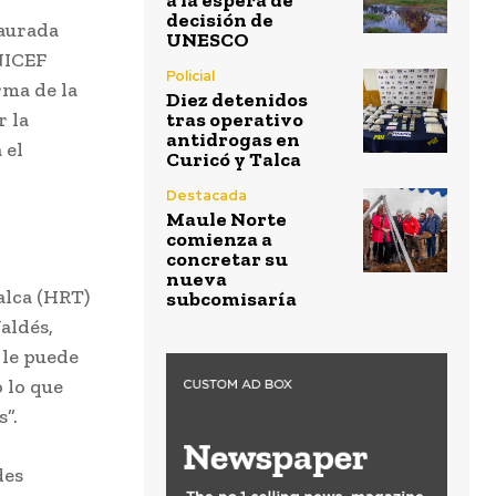
a la espera de
decisión de
taurada
UNESCO
NICEF
Policial
rma de la
Diez detenidos
r la
tras operativo
antidrogas en
 el
Curicó y Talca
Destacada
Maule Norte
comienza a
concretar su
nueva
alca (HRT)
subcomisaría
aldés,
 le puede
 lo que
”.
des