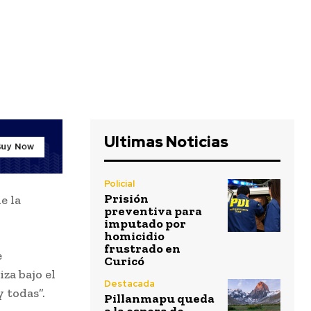
Ultimas Noticias
Policial
Prisión
e la
preventiva para
imputado por
homicidio
frustrado en
e
Curicó
za bajo el
Destacada
 todas”.
Pillanmapu queda