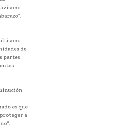
ravísimo
barazo”,
altísimo
nidades de
s partes
ientes
sminución
mado es que
 proteger a
no”,