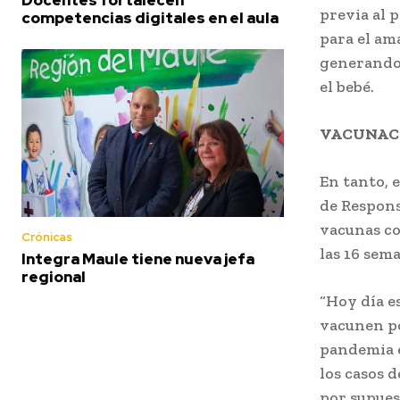
previa al 
competencias digitales en el aula
para el am
generando 
el bebé.
VACUNAC
En tanto, e
de Respons
vacunas co
Crónicas
las 16 sem
Integra Maule tiene nueva jefa
regional
“Hoy día e
vacunen po
pandemia e
los casos 
por supues