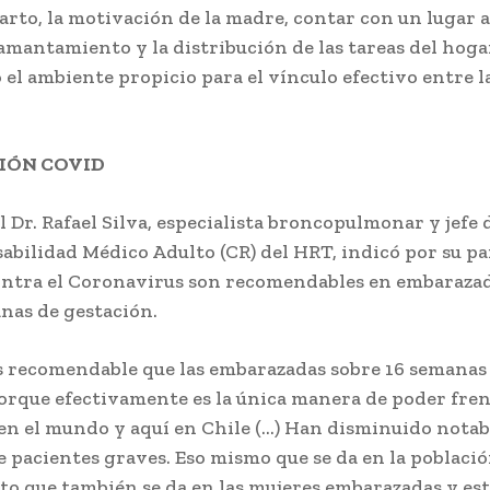
parto, la motivación de la madre, contar con un lugar
amantamiento y la distribución de las tareas del hoga
el ambiente propicio para el vínculo efectivo entre 
IÓN COVID
l Dr. Rafael Silva, especialista broncopulmonar y jefe
abilidad Médico Adulto (CR) del HRT, indicó por su par
ntra el Coronavirus son recomendables en embarazad
anas de gestación.
s recomendable que las embarazadas sobre 16 semanas
rque efectivamente es la única manera de poder fren
n el mundo y aquí en Chile (…) Han disminuido nota
de pacientes graves. Eso mismo que se da en la poblaci
to que también se da en las mujeres embarazadas y est