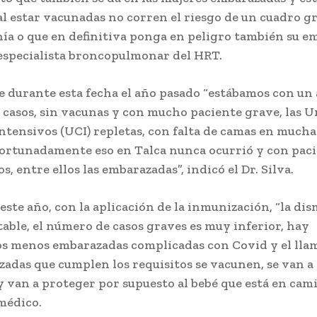
al estar vacunadas no corren el riesgo de un cuadro g
a o que en definitiva ponga en peligro también su em
 especialista broncopulmonar del HRT.
 durante esta fecha el año pasado “estábamos con un 
casos, sin vacunas y con mucho paciente grave, las U
ntensivos (UCI) repletas, con falta de camas en mucha
afortunadamente eso en Talca nunca ocurrió y con pac
, entre ellos las embarazadas”, indicó el Dr. Silva.
este año, con la aplicación de la inmunización, “la di
table, el número de casos graves es muy inferior, hay
 menos embarazadas complicadas con Covid y el lla
zadas que cumplen los requisitos se vacunen, se van a
y van a proteger por supuesto al bebé que está en cami
 médico.