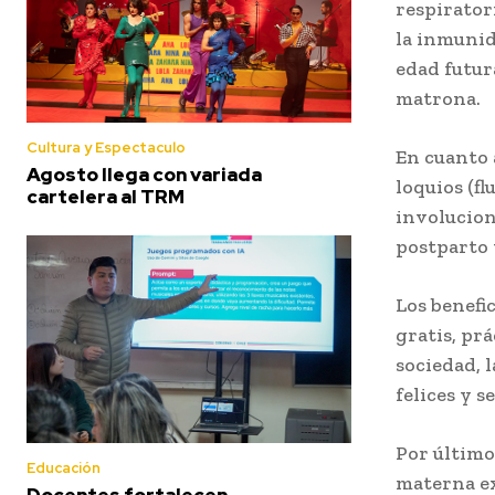
respirator
la inmunid
edad futur
matrona.
Cultura y Espectaculo
En cuanto 
Agosto llega con variada
loquios (fl
cartelera al TRM
involucion
postparto 
Los benefi
gratis, pr
sociedad, 
felices y s
Por último
Educación
materna ex
Docentes fortalecen