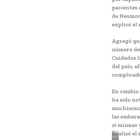
pacientes 
de Neumoní
explicó el
Agregó que
número de 
Cuidados I
del país, 
complicados
En cambio 
ha sido no
muchísimos
las embara
sí mismas 
finalizó el