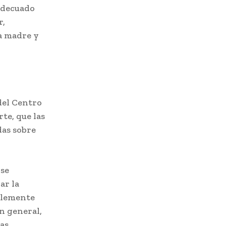
 adecuado
r,
la madre y
 del Centro
te, que las
as sobre
 se
ar la
blemente
ón general,
as