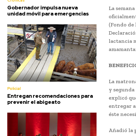
Crónicas
Gobernador impulsa nueva
La semana 
unidad móvil para emergencias
oficialmen
(Fondo de l
Declaració
lactancia 
amamantami
BENEFICI
La matrona
Policial
y segunda 
Entregan recomendaciones para
explicó qu
prevenir el abigeato
entregar a
éste neces
Añadió la 