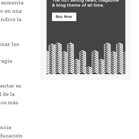
s aumenta
mo en una
indicó la
inar los
o
ragia
mantar es
 de la
ños más
ancia
educación