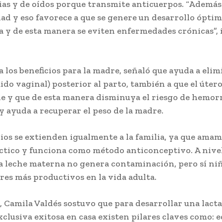
ias y de oídos porque transmite anticuerpos. “Ademá
ad y eso favorece a que se genere un desarrollo ópti
a y de esta manera se eviten enfermedades crónicas”, 
a los beneficios para la madre, señaló que ayuda a elim
uido vaginal) posterior al parto, también a que el úter
e y que de esta manera disminuya el riesgo de hemor
y ayuda a recuperar el peso de la madre.
cios se extienden igualmente a la familia, ya que ama
áctico y funciona como método anticonceptivo. A nivel
la leche materna no genera contaminación, pero sí ni
eres más productivos en la vida adulta.
, Camila Valdés sostuvo que para desarrollar una lact
clusiva exitosa en casa existen pilares claves como: 