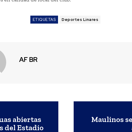
ETIQUETAS
Deportes Linares
AF BR
uas abiertas
Maulinos se
s del Estadio