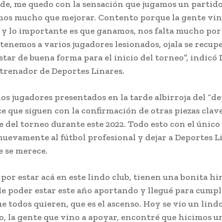
rde, me quedo con la sensación que jugamos un partido
os mucho que mejorar. Contento porque la gente vin
y lo importante es que ganamos, nos falta mucho po
, tenemos a varios jugadores lesionados, ojala se recup
star de buena forma para el inicio del torneo”, indicó 
trenador de Deportes Linares.
os jugadores presentados en la tarde albirroja del “de
ce que siguen con la confirmación de otras piezas clav
e del torneo durante este 2022. Todo esto con el único
nuevamente al fútbol profesional y dejar a Deportes L
ue se merece.
por estar acá en este lindo club, tienen una bonita h
e poder estar este año aportando y llegué para cumpli
ue todos quieren, que es el ascenso. Hoy se vio un lind
o, la gente que vino a apoyar, encontré que hicimos u