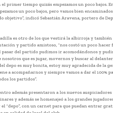
n el primer tiempo quizás empezamos un poco bajos. E
pezamos un poco bajos, pero vamos bien encaminados
do objetivo”, indicó Sebastián Aravena, portero de De
dilla es otro de los que vestirá la albirroja y también
ntación y partido amistoso, “nos costó un poco hacer f
l pasar del partido pudimos ir acomodándonos y pud
de nosotros que es jugar, movernos y buscar al delanter
el depo es muy bonita, estoy muy agradecida de la ge
ene a acompañarnos y siempre vamos a dar el 100% pa
dos los partidos”.
entro además presentaron a los nuevos auspiciadores
inares y además se homenajeó a los grandes jugadore
 el “depo”, con un carnet para que puedan entrar grat
s en calidad de local del club.