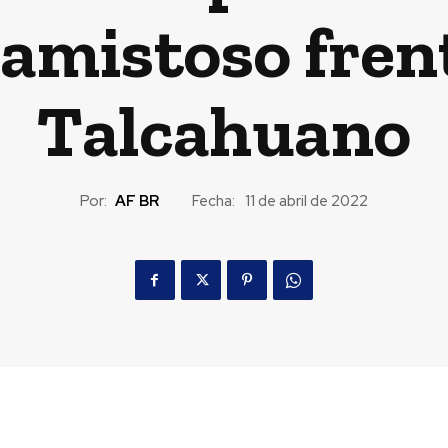
amistoso fren
Talcahuano
Por:
AF BR
Fecha:
11 de abril de 2022