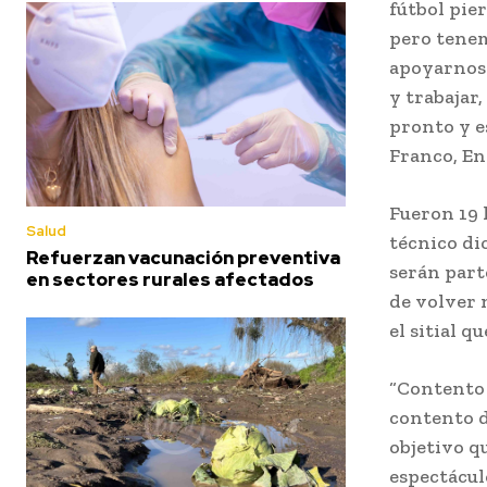
fútbol pie
pero tenem
apoyarnos 
y trabajar
pronto y e
Franco, En
Fueron 19 l
Salud
técnico di
Refuerzan vacunación preventiva
serán part
en sectores rurales afectados
de volver 
el sitial q
“Contento 
contento d
objetivo q
espectácul