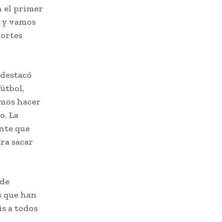
n el primer
 y vamos
portes
 destacó
útbol,
imos hacer
o. La
nte que
ra sacar
 de
s que han
is a todos