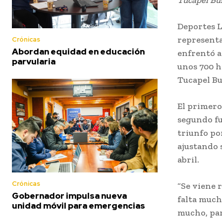
Deportes L
representa
Crónicas
Abordan equidad en educación
enfrentó a 
parvularia
unos 700 h
Tucapel Bu
El primero
segundo fu
triunfo po
ajustando s
abril.
Crónicas
“Se viene 
Gobernador impulsa nueva
falta mucho
unidad móvil para emergencias
mucho, par