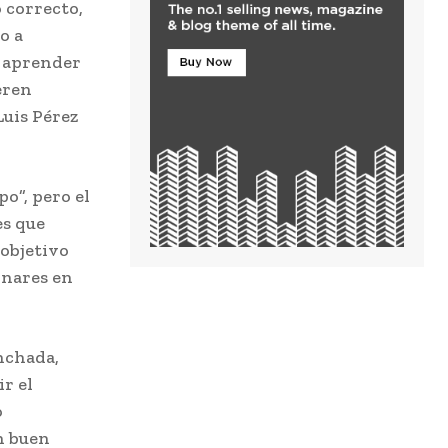
 correcto,
o a
r aprender
eren
Luis Pérez
po”, pero el
es que
 objetivo
inares en
inchada,
r el
o
n buen