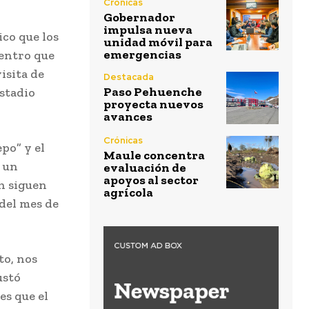
Crónicas
Gobernador
impulsa nueva
ico que los
unidad móvil para
emergencias
uentro que
isita de
Destacada
Paso Pehuenche
Estadio
proyecta nuevos
avances
Crónicas
po” y el
Maule concentra
 un
evaluación de
apoyos al sector
ún siguen
agrícola
 del mes de
to, nos
ustó
es que el