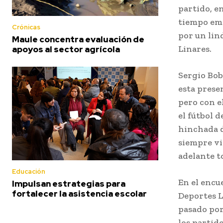
partido, e
tiempo em
Crónicas
por un lin
Maule concentra evaluación de
Linares.
apoyos al sector agrícola
Sergio Boba
esta prese
pero con e
el fútbol 
hinchada d
siempre vi
adelante to
Educación
En el encu
Impulsan estrategias para
fortalecer la asistencia escolar
Deportes L
pasado por
los partido