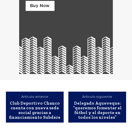
Artículo anterior
Artículo siguiente
Club Deportivo Chanco
Delegado Aqueveque:
cuenta con nueva sede
“queremos fomentar el
social gracias a
fútbol y el deporte en
financiamiento Subdere
todos los niveles”