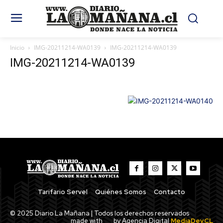
Inicio
IMG-20211214-WA0139
IMG-20211214-WA0139
IMG-20211214-WA0139
Tarifario Servel
Quiénes Somos
Contacto
© 2025 Diario La Mañana | Todos los derechos reservados
made with
by Agencia Digital
MediaDev.CL