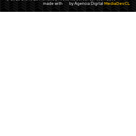
made with
by Agencia Digital
MediaDev.CL