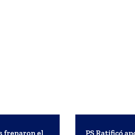
s frenaron el
PS Ratificó ap