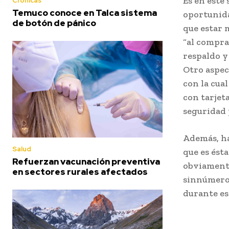
Es en este 
Crónicas
Temuco conoce en Talca sistema
oportunida
de botón de pánico
que estar 
“al compra
respaldo y 
Otro aspec
con la cual
con tarjet
seguridad 
Además, ha
Salud
que es ést
Refuerzan vacunación preventiva
obviament
en sectores rurales afectados
sinnúmero 
durante es