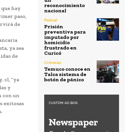
un
reconocimiento
o que hay
nacional
rimer paso,
Policial
ervirá de
Prisión
preventiva para
imputado por
bancaria
homicidio
frustrado en
sta, ya sea
Curicó
didas de
Crónicas
Temuco conoce en
Talca sistema de
 cl, “ya
botón de pánico
das y
n con un
s exitosas
.