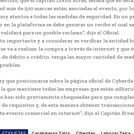
sentido, que el capitán Dixon Rivas, señala que en esta
d más de 500 marcas están asociadas al evento, por l
muy atentos a todas las medidas de seguridad. En un p
r en la plataforma se debe generar un recibo el cual s
validará para un posible reclamo”, dijo el Oficial.
to importante y a considerar es verificar la entidad 
 se va a realizar la compra a través de internet y que é
a de débito o crédito, tenga las mayor cantidad de me
posibles.
y que posicionarse sobre la página oficial de Cyberday.
a la que mantiene todas las empresas que están adheri
e han sido previamente chequeadas para que cumpla
de requisitos y, de esta manera obtener transaccione
te evento comercial en internet”, dijo el Capitán Rivas
ETIQUETAS
Carabineros Talca
Ciberday
Labocar Talca