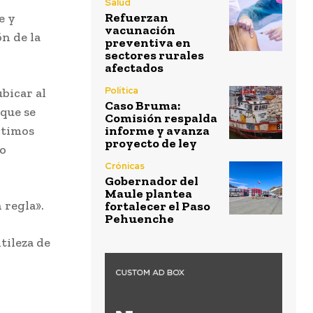
Salud
Refuerzan
e y
vacunación
ón de la
preventiva en
sectores rurales
afectados
Política
bicar al
Caso Bruma:
 que se
Comisión respalda
últimos
informe y avanza
proyecto de ley
lo
Crónicas
Gobernador del
Maule plantea
 regla».
fortalecer el Paso
Pehuenche
tileza de