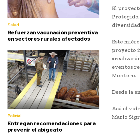
El proyect
Protegido,
diversidad
Salud
Refuerzan vacunación preventiva
en sectores rurales afectados
Este miérc
proyecto i
«realizarán
eventos re
Montero.
Desde la e
Acá el vide
Policial
Mario Sig
Entregan recomendaciones para
prevenir el abigeato