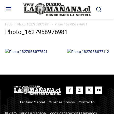
Inicio
Photo_1627958976981
Photo_1627958976981
Photo_1627958976981
Tarifario Servel
Quiénes Somos
Contacto
© 2025 Diario La Mañana | Todos los derechos reservados