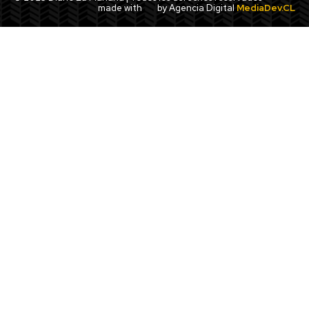
made with
by Agencia Digital
MediaDev.CL