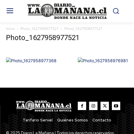
Inicio
Photo_1627958977521
Photo_1627958977521
Photo_1627958977521
Tarifario Servel
Quiénes Somos
Contacto
© 2025 Diario La Mañana | Todos los derechos reservados