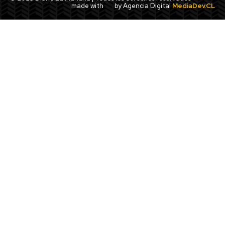
made with
by Agencia Digital
MediaDev.CL