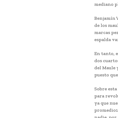
mediano pl
Benjamín V
de los mau
marcas per
espalda va
En tanto, 
dos cuartos
del Maule 
puesto que
Sobre esta
para revol
ya que nue
promedio14
nadie, por