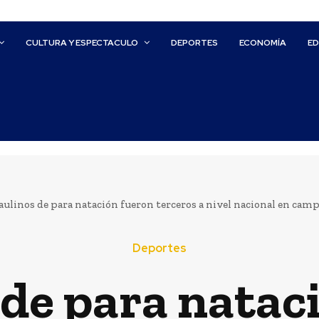
CULTURA Y ESPECTACULO
DEPORTES
ECONOMÍA
E
ulinos de para natación fueron terceros a nivel nacional en camp
Deportes
de para natac