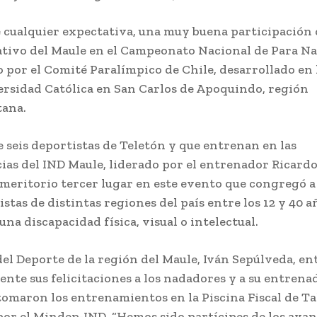
e cualquier expectativa, una muy buena participación 
tivo del Maule en el Campeonato Nacional de Para Na
 por el Comité Paralímpico de Chile, desarrollado en 
ersidad Católica en San Carlos de Apoquindo, región
tana.
e seis deportistas de Teletón y que entrenan en las
as del IND Maule, liderado por el entrenador Ricardo
meritorio tercer lugar en este evento que congregó a
stas de distintas regiones del país entre los 12 y 40 a
na discapacidad física, visual o intelectual.
del Deporte de la región del Maule, Iván Sepúlveda, en
nte sus felicitaciones a los nadadores y a su entrena
tomaron los entrenamientos en la Piscina Fiscal de Tal
 por el Mindep-IND. “Hemos sido partícipes de los ava