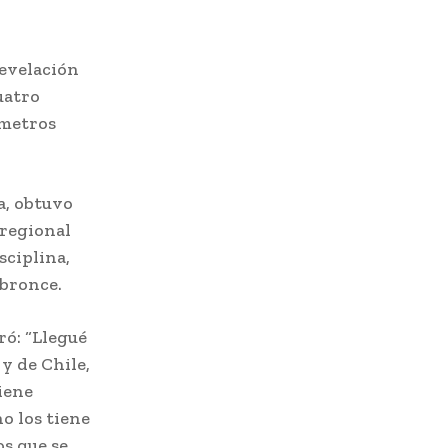
revelación
uatro
 metros
a, obtuvo
 regional
sciplina,
 bronce.
ró: “Llegué
y de Chile,
iene
o los tiene
s que se