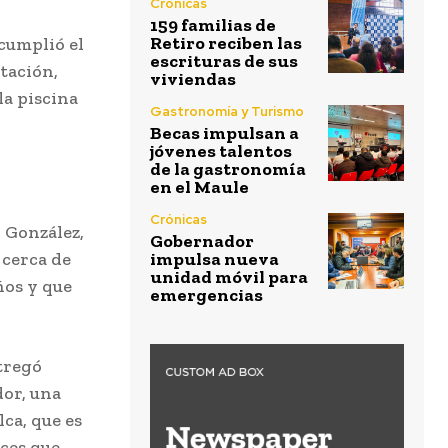
Crónicas
159 familias de
Retiro reciben las
cumplió el
escrituras de sus
tación,
viviendas
la piscina
Gastronomía y Turismo
Becas impulsan a
jóvenes talentos
de la gastronomía
en el Maule
Crónicas
 González,
Gobernador
 cerca de
impulsa nueva
unidad móvil para
ños y que
emergencias
tregó
dor, una
ca, que es
nces que