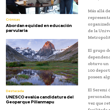
Más allá d
representa
Crónicas
organizado
Abordan equidad en educación
parvularia
de la Univ
Metropoli
El grupo d
dependenci
obtuvo un 
100 deporti
poseen algu
El Seremi 
Destacada
personalme
UNESCO evalúa candidatura del
Geoparque Pillanmapu
vez que re
facilitada