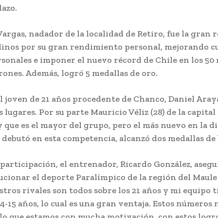
azo.
argas, nadador de la localidad de Retiro, fue la gran 
linos por su gran rendimiento personal, mejorando c
sonales e imponer el nuevo récord de Chile en los 50
rones. Además, logró 5 medallas de oro.
el joven de 21 años procedente de Chanco, Daniel Aray
 lugares. Por su parte Mauricio Véliz (28) de la capital
y que es el mayor del grupo, pero el más nuevo en la di
 debutó en esta competencia, alcanzó dos medallas de
 participación, el entrenador, Ricardo González, asegu
ucionar el deporte Paralímpico de la región del Maule 
stros rivales son todos sobre los 21 años y mi equipo t
-15 años, lo cual es una gran ventaja. Estos números n
 lo que estamos con mucha motivación, con estos logro