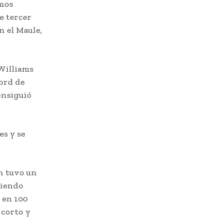
emos
e tercer
n el Maule,
 Williams
ord de
onsiguió
es y se
n tuvo un
niendo
 en 100
 corto y