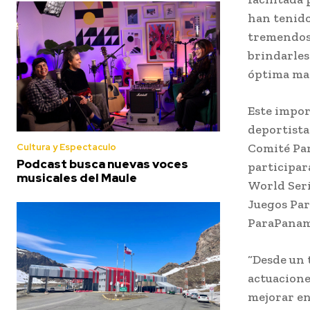
han tenido
tremendos
brindarles
óptima man
Este impor
deportista
Comité Par
Cultura y Espectaculo
Podcast busca nuevas voces
participar
musicales del Maule
World Ser
Juegos Par
ParaPanam
“Desde un 
actuacione
mejorar en