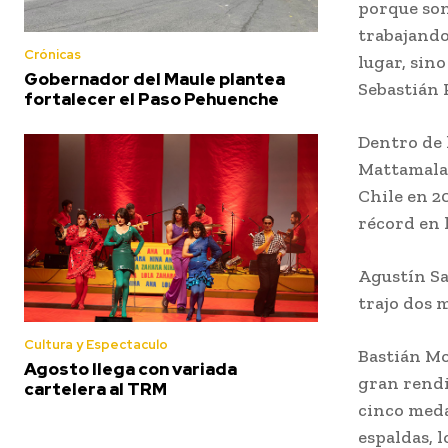
porque son
trabajando
Crónicas
lugar, sino
Gobernador del Maule plantea
Sebastián 
fortalecer el Paso Pehuenche
Dentro de 
Mattamala,
Chile en 2
récord en 
Agustín Sa
trajo dos m
Cultura y Espectaculo
Bastián Mo
Agosto llega con variada
gran rend
cartelera al TRM
cinco meda
espaldas, 