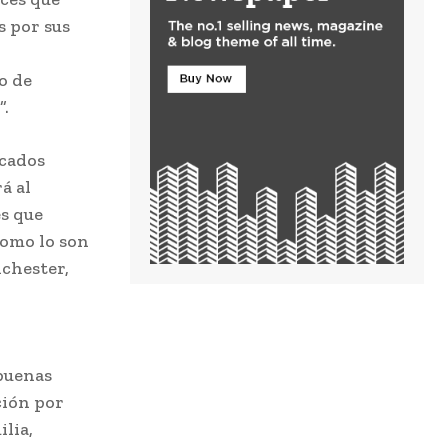
s por sus
o de
”.
acados
á al
es que
como lo son
chester,
buenas
ción por
lia,