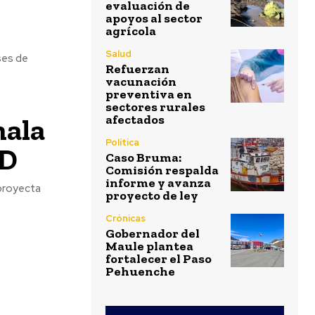
evaluación de
apoyos al sector
agrícola
Salud
ses de
Refuerzan
vacunación
preventiva en
sectores rurales
mala
afectados
Política
ND
Caso Bruma:
Comisión respalda
informe y avanza
 proyecta
proyecto de ley
Crónicas
Gobernador del
Maule plantea
fortalecer el Paso
Pehuenche