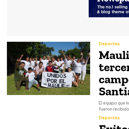
Deportes
Mauli
terce
campe
Santi
El equipo que l
fueron recibido
Deportes
Exito