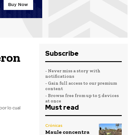
Subscribe
eron
- Never miss a story with
notifications
- Gain full access to our premium
content
- Browse free from up to 5 devices
at once
Must read
or lo cual
Crónicas
Maule concentra