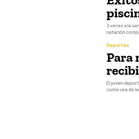
pisci
3 veces a la se
natación compar
Deportes
Para 
recib
El joven deport
como una de la