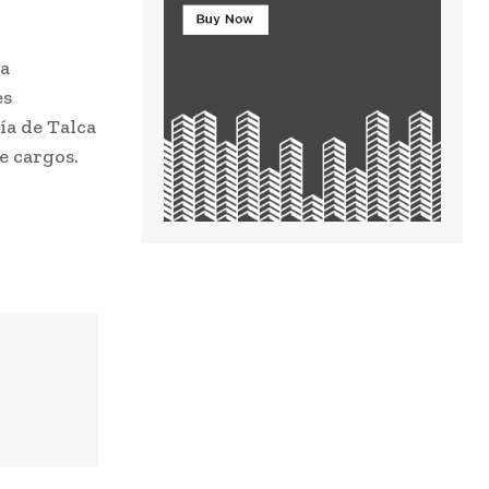
 a
es
ía de Talca
e cargos.