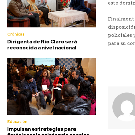
este domi
Finalmente
disposición
Crónicas
policiales
Dirigenta de Río Claro será
para su co
reconocida a nivel nacional
Educación
Impulsan estrategias para
fortalecer la asistencia escolar