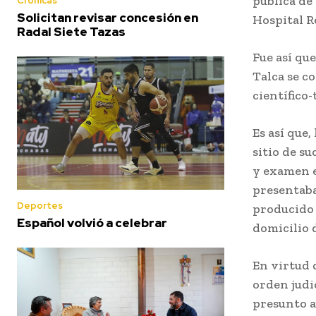
pública de 
Crónicas
Solicitan revisar concesión en
Hospital R
Radal Siete Tazas
Fue así que
Talca se co
científico-
Es así que,
sitio de s
y examen e
presentaba
Deportes
producido 
Español volvió a celebrar
domicilio d
En virtud d
orden judi
presunto a