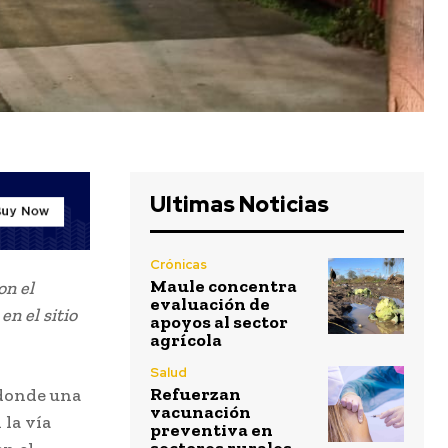
Ultimas Noticias
Crónicas
Maule concentra
on el
evaluación de
en el sitio
apoyos al sector
agrícola
Salud
Refuerzan
 donde una
vacunación
 la vía
preventiva en