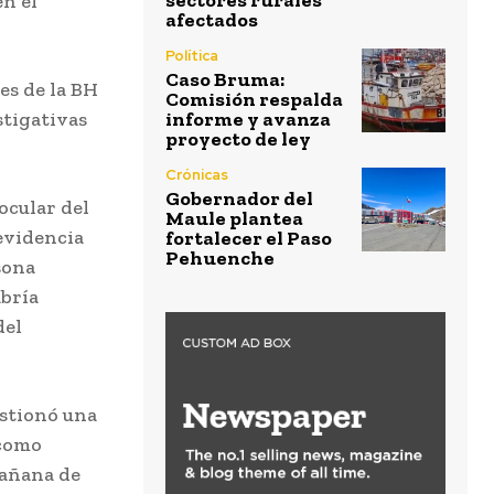
sectores rurales
en el
afectados
Política
Caso Bruma:
ves de la BH
Comisión respalda
stigativas
informe y avanza
proyecto de ley
Crónicas
Gobernador del
 ocular del
Maule plantea
evidencia
fortalecer el Paso
Pehuenche
sona
abría
del
estionó una
 como
mañana de