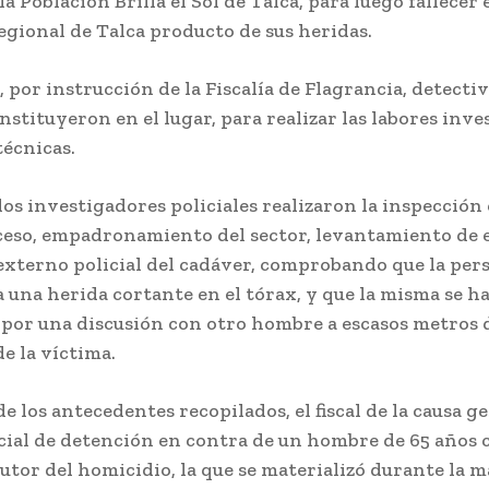
la Población Brilla el Sol de Talca, para luego fallecer 
egional de Talca producto de sus heridas.
, por instrucción de la Fiscalía de Flagrancia, detecti
nstituyeron en el lugar, para realizar las labores inve
técnicas.
 los investigadores policiales realizaron la inspección
uceso, empadronamiento del sector, levantamiento de 
xterno policial del cadáver, comprobando que la per
 una herida cortante en el tórax, y que la misma se h
por una discusión con otro hombre a escasos metros 
e la víctima.
e los antecedentes recopilados, el fiscal de la causa g
cial de detención en contra de un hombre de 65 años
utor del homicidio, la que se materializó durante la 