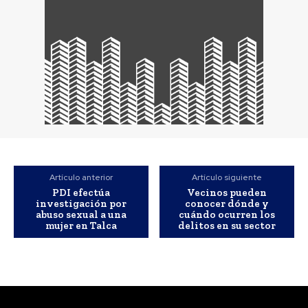
Artículo anterior
Artículo siguiente
PDI efectúa
Vecinos pueden
investigación por
conocer dónde y
abuso sexual a una
cuándo ocurren los
mujer en Talca
delitos en su sector