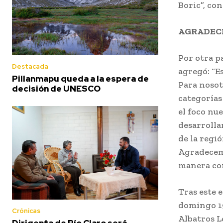
Boric”, co
AGRADEC
Por otra p
Destacada
agregó: “E
Pillanmapu queda a la espera de
Para nosot
decisión de UNESCO
categorías
el foco nu
desarrolla
de la regi
Agradecemo
manera con
Tras este 
domingo 19
Crónicas
Albatros L
Dirigenta de Río Claro será