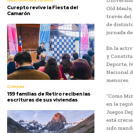
Universida
Gastronomía y Turismo
Curepto revive la Fiesta del
Old Maule,
Camarón
través del
de distint
jornada de
En la acti
y Constitu
Deporte, I
Nacional d
menores.
Crónicas
159 familias de Retiro reciben las
“Como Mind
escrituras de sus viviendas
en la regi
Juegos Dep
está creci
sido manda