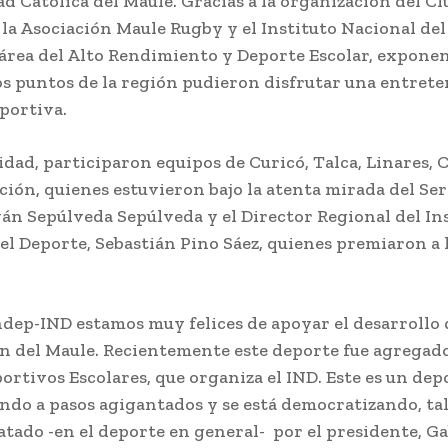
d Católica del Maule. Gracias a la organización del C
 la Asociación Maule Rugby y el Instituto Nacional del
 área del Alto Rendimiento y Deporte Escolar, exponen
os puntos de la región pudieron disfrutar una entrete
portiva.
vidad, participaron equipos de Curicó, Talca, Linares,
ción, quienes estuvieron bajo la atenta mirada del Se
ván Sepúlveda Sepúlveda y el Director Regional del In
el Deporte, Sebastián Pino Sáez, quienes premiaron a 
ep-IND estamos muy felices de apoyar el desarrollo 
ón del Maule. Recientemente este deporte fue agregado
ortivos Escolares, que organiza el IND. Este es un dep
endo a pasos agigantados y se está democratizando, ta
tado -en el deporte en general- por el presidente, Ga