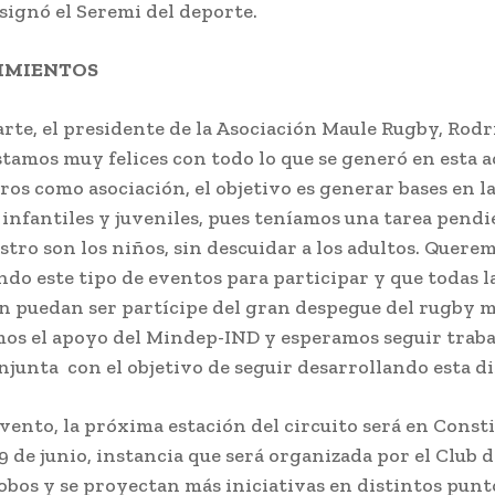
nsignó el Seremi del deporte.
IMIENTOS
arte, el presidente de la Asociación Maule Rugby, Rodr
stamos muy felices con todo lo que se generó en esta a
ros como asociación, el objetivo es generar bases en l
 infantiles y juveniles, pues teníamos una tarea pend
estro son los niños, sin descuidar a los adultos. Quere
ndo este tipo de eventos para participar y que todas l
ón puedan ser partícipe del gran despegue del rugby m
s el apoyo del Mindep-IND y esperamos seguir trab
junta con el objetivo de seguir desarrollando esta dis
evento, la próxima estación del circuito será en Consti
 de junio, instancia que será organizada por el Club 
obos y se proyectan más iniciativas en distintos punto