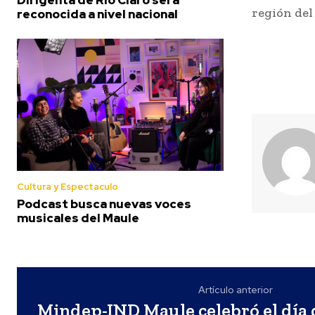
región del
reconocida a nivel nacional
Cultura y Espectaculo
Podcast busca nuevas voces
musicales del Maule
Artículo anterior
Mindep-IND Maule celebró el día 