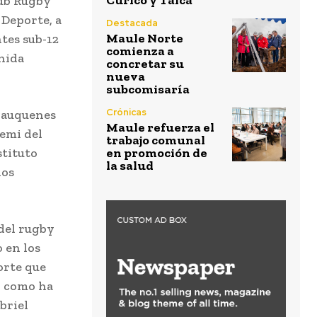
Curicó y Talca
lub Rugby
 Deporte, a
Destacada
Maule Norte
tes sub-12
comienza a
nida
concretar su
nueva
subcomisaría
Crónicas
 Cauquenes
Maule refuerza el
remi del
trabajo comunal
stituto
en promoción de
la salud
los
del rugby
 en los
orte que
l como ha
briel