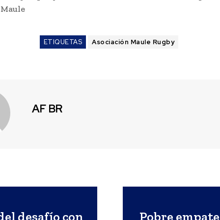
 Maule
ETIQUETAS
Asociación Maule Rugby
AF BR
del desafío con
Pobre empate 