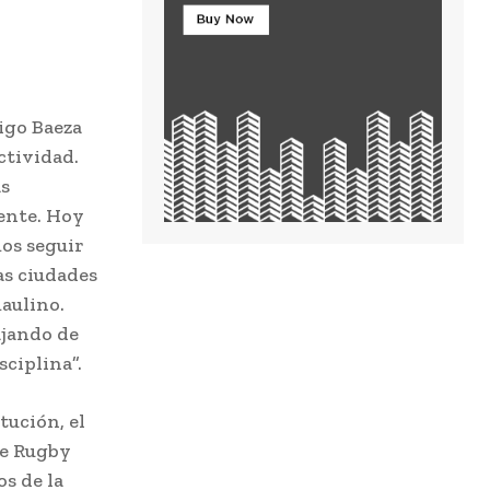
igo Baeza
ctividad.
as
iente. Hoy
mos seguir
as ciudades
aulino.
ajando de
ciplina”.
tución, el
de Rugby
s de la