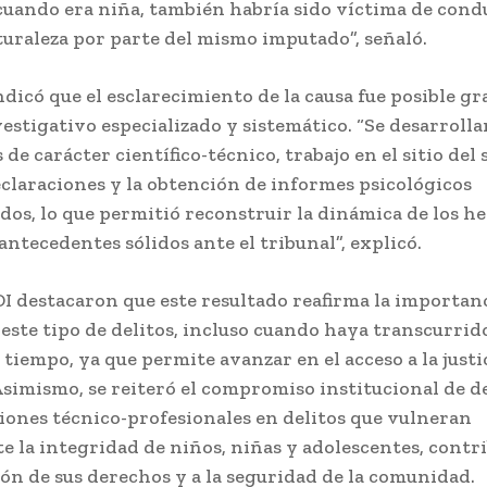
uando era niña, también habría sido víctima de cond
turaleza por parte del mismo imputado”, señaló.
indicó que el esclarecimiento de la causa fue posible gr
vestigativo especializado y sistemático. “Se desarroll
 de carácter científico-técnico, trabajo en el sitio del 
claraciones y la obtención de informes psicológicos
ados, lo que permitió reconstruir la dinámica de los h
antecedentes sólidos ante el tribunal”, explicó.
DI destacaron que este resultado reafirma la importan
este tipo de delitos, incluso cuando haya transcurrid
tiempo, ya que permite avanzar en el acceso a la justic
Asimismo, se reiteró el compromiso institucional de d
iones técnico-profesionales en delitos que vulneran
 la integridad de niños, niñas y adolescentes, contr
ión de sus derechos y a la seguridad de la comunidad.