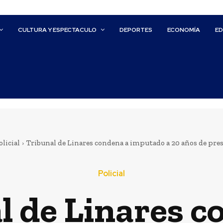
CULTURA Y ESPECTACULO
DEPORTES
ECONOMÍA
E
olicial
Tribunal de Linares condena a imputado a 20 años de presi
Policial
l de Linares c