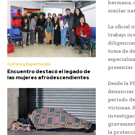
hermana, c
similar na
La oficial 
trabajo in
diligencias
toma de de
especializ
Cultura y Espectaculo
presentar 
Encuentro destacó el legado de
las mujeres afrodescendientes
Desde la P
denunciar 
período de 
víctimas. 
investigac
gravemente
la protecc