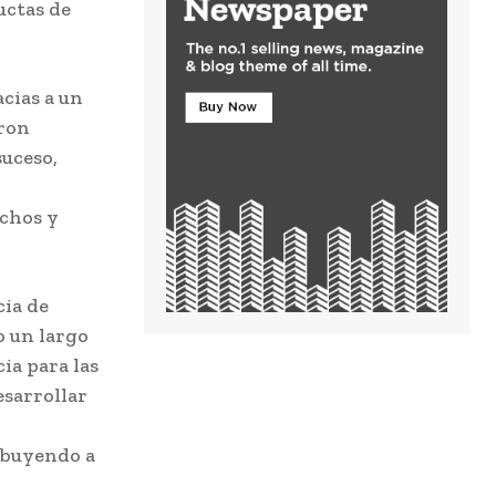
uctas de
acias a un
aron
suceso,
echos y
cia de
o un largo
ia para las
esarrollar
ibuyendo a