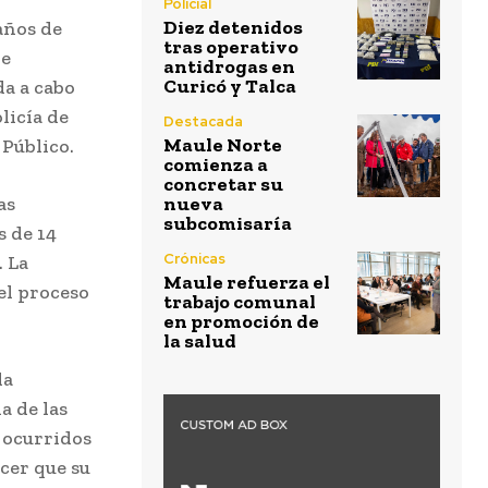
Policial
Diez detenidos
años de
tras operativo
de
antidrogas en
Curicó y Talca
da a cabo
licía de
Destacada
Maule Norte
Público.
comienza a
concretar su
as
nueva
subcomisaría
 de 14
Crónicas
. La
Maule refuerza el
el proceso
trabajo comunal
en promoción de
la salud
la
a de las
 ocurridos
cer que su