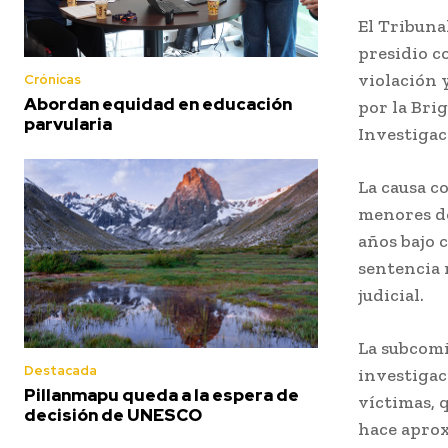
El Tribuna
presidio c
violación 
Crónicas
Abordan equidad en educación
por la Brig
parvularia
Investigac
La causa c
menores de
años bajo 
sentencia 
judicial.
La subcomi
Destacada
investigac
Pillanmapu queda a la espera de
víctimas, 
decisión de UNESCO
hace aprox